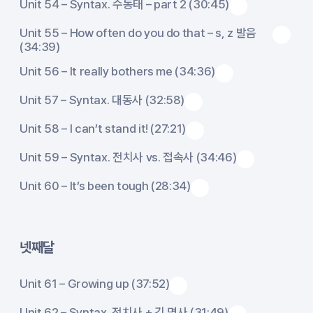
Unit 54 – Syntax. 수동태 – part 2 (30:45)
Unit 55 – How often do you do that – s, z 발음
(34:39)
Unit 56 – It really bothers me (34:36)
Unit 57 – Syntax. 대동사 (32:58)
Unit 58 – I can’t stand it! (27:21)
Unit 59 – Syntax. 전치사 vs. 접속사 (34:46)
Unit 60 – It’s been tough (28:34)
넷째달
Unit 61 – Growing up (37:52)
Unit 62 – Syntax. 전치사 + 긴 명사 (31:49)