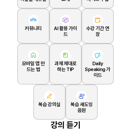
커뮤니티
AI 활용 가이
수강 기간 연
드
장
모바일 앱 만
과제 제대로
Daily
드는 법
하는 TIP
Speaking 가
이드
복습 강의실
복습 섀도잉
음원
강의 듣기