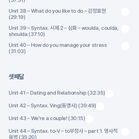
(37:31)
Unit 38 – What do you like to do – 감정표현
(29:19)
Unit 39 – Syntax. 시제 2 – 심화 – woulda, coulda,
shoulda (37:10)
Unit 40 – How do you manage your stress
(31:03)
셋째달
Unit 41 – Dating and Relationship (32:35)
Unit 42 – Syntax. Ving(동명사) (39:49)
Unit 43 – We’re a couple! (30:15)
Unit 44 – Syntax. to-V – to부정사 – part 1. 명사적
용법 (35:20)