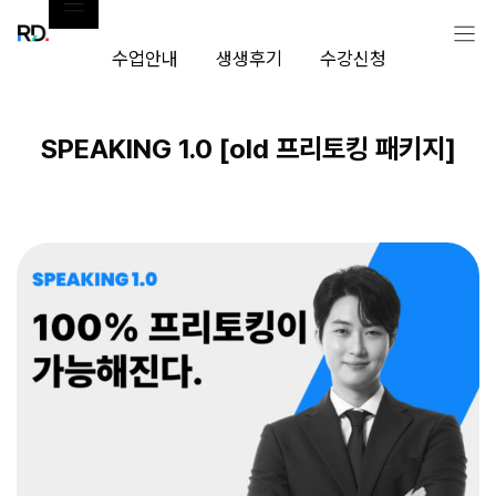
컨
텐
츠
수업안내
생생후기
수강신청
로
건
너
뛰
SPEAKING 1.0 [old 프리토킹 패키지]
기