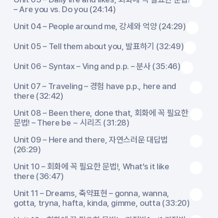
– Are you vs. Do you (24:14)
Unit 04 – People around me, 강세와 억양 (24:29)
Unit 05 – Tell them about you, 발표하기 (32:49)
Unit 06 – Syntax – Ving and p.p. – 분사 (35:46)
Unit 07 – Traveling – 경험 have p.p., here and
there (32:42)
Unit 08 – Been there, done that, 회화에 꼭 필요한
문법! – There be ~ 시리즈 (31:28)
Unit 09 – Here and there, 자연스러운 대답법
(26:29)
Unit 10 – 회화에 꼭 필요한 문법!, What’s it like
there (36:47)
Unit 11 – Dreams, 축약표현 – gonna, wanna,
gotta, tryna, hafta, kinda, gimme, outta (33:20)