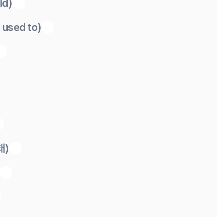
ld)
 used to)
태)