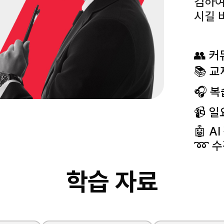
검하여
시길 
👥 
📚 교
🎧 
📹 
🤖 A
➿ 수
학습 자료