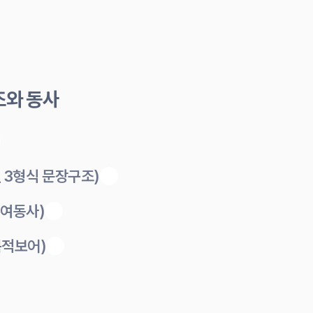
조와 동사
 _ 3형식 문장구조)
(수여동사)
(목적보어)