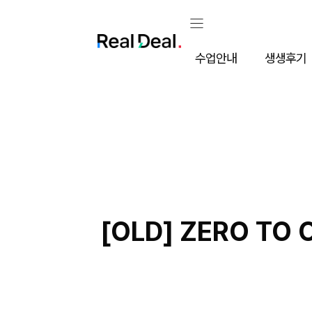
컨
텐
츠
로
수업안내
생생후기
건
너
뛰
기
[OLD] ZERO TO